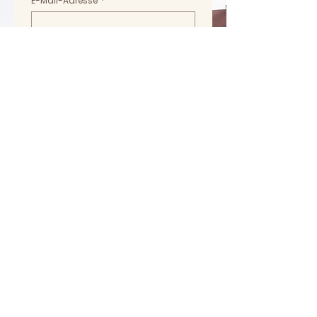
E-Mail-Adresse
*
Handynummer
*
Bitte gebe hier weitere Informationen
vorab an (bspw. Wunschtermin, Ort,
Anzahl der Personen (ca.),
Wünsche/Ideen für das Event)
Anlass
*
Vollständige Anschrift des
Rechnungsempfängers (Straße,
Haus Nr., PLZ, Ort)
*
Ich habe die 
Datenschutzerklärung 
zur 
Kenntnis genommen.
*
Ich habe die 
Teilnahme- und 
Stornobedingen
 zur Kenntnis 
genommen.
*