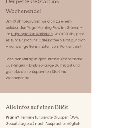
Der perfekte Start ins
Wochenende!
Um 10 Uhr begrüßen wir dich zu einem
belebenden Yoga Morning Flow im Grünen –
im
Haydnplatz in Karlsruhe
. Ab 11:30 Uhr, geht
es zum Brunch ins Café
Kaffee & Brot
auf dich
– nur wenige Gehminuten vom Park entfernt.
Lass den Mittag in gemütlicher Atmosphäre
ausklingen – bleib so lange du magst und
genieße den entspannten Start ins
Wochenende.
Alle Infos auf einen Blick
Wann?
Termine für private Gruppen (JGA,
Geburtstag etc.) nach Absprache möglich.