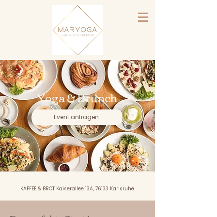
Yoga & Brunch
Event anfragen
KAFFEE & BROT Kaiserallee 13A, 76133 Karlsruhe