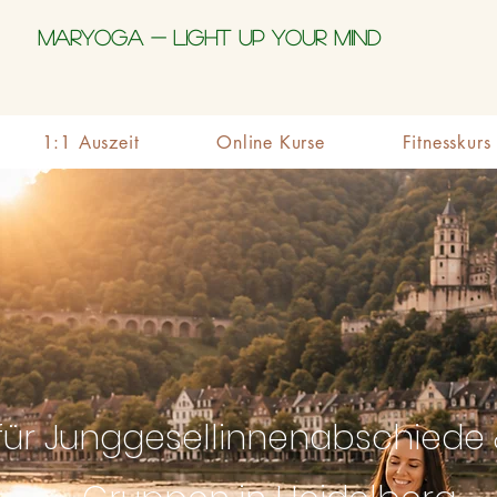
MARYOGA - Light up your mind
1:1 Auszeit
Online Kurse
Fitnesskurs
für Junggesellinnenabschiede 