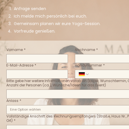
Anfrage senden
Ich melde mich persönlich bei euch.
Gemeinsam planen wir eure Yoga-Session.
Vorfreude genießen.
Vorname
*
Nachname
*
E-Mail-Adresse
*
Handynummer
*
Bitte gebe hier weitere Informationen vorab an (bspw. Wunschtermin, O
Anzahl der Personen (ca.), Wünsche/Ideen für das Event)
Anlass
*
Eine Option wählen
Vollständige Anschrift des Rechnungsempfängers (Straße, Haus Nr., P
Ort)
*