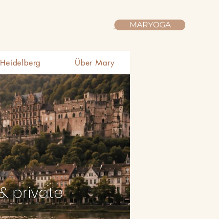
MARYOGA
Warenkorb
 Heidelberg
Über Mary
& private