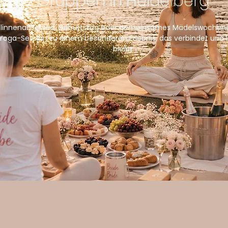
Gruppen in Heidelberg
linnenabschied, Geburtstag oder gemeinsames Mädelswochene
 Yoga-Session zu einem besonderen Erlebnis, das verbindet und l
bleibt.