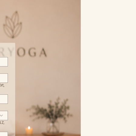
rt,
LZ,