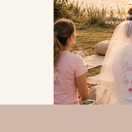
Ob Junggesel
eure private